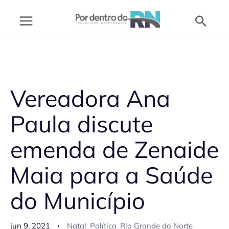
Ir
Pesq
para
o
conteúdo
Vereadora Ana
Paula discute
emenda de Zenaide
Maia para a Saúde
do Município
jun 9, 2021
Natal
Política
Rio Grande do Norte