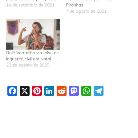
14 de setembro de 2021
Piranhas
7 de agosto de 2021
Rolê Vermelho vira alvo de
inquérito civil em Natal
28 de agosto de 2025
Facebook
X
Pinterest
LinkedIn
Reddit
Mastodon
WhatsAp
Telegr