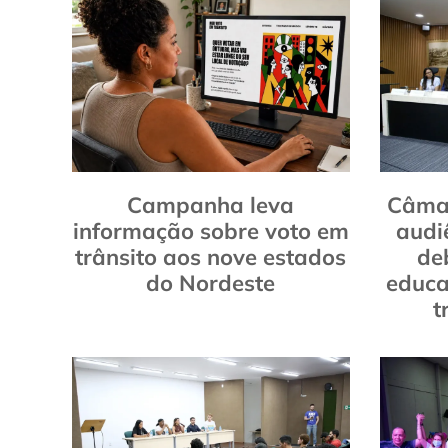
Campanha leva
Câmar
informação sobre voto em
audi
trânsito aos nove estados
de
do Nordeste
educa
t