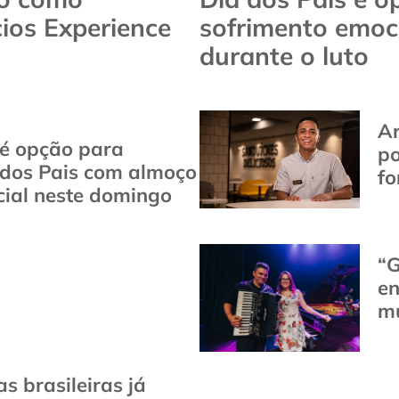
ios Experience
sofrimento emoc
durante o luto
Ar
 é opção para
po
 dos Pais com almoço
fo
cial neste domingo
“G
en
mú
s brasileiras já