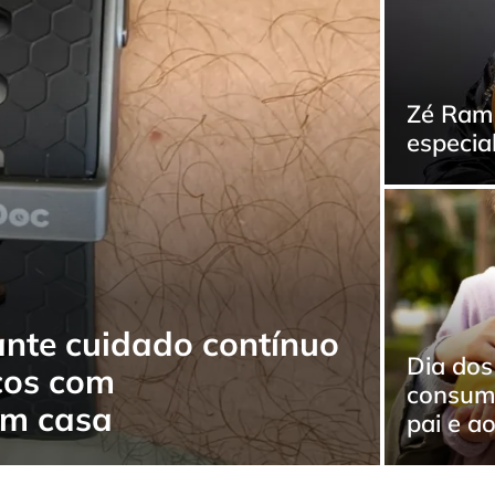
Zé Rama
especial
nte cuidado contínuo
Dia dos
cos com
consumi
em casa
pai e a