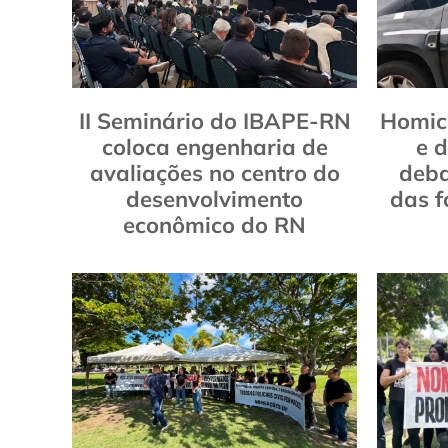
II Seminário do IBAPE-RN
Homic
coloca engenharia de
e 
avaliações no centro do
deba
desenvolvimento
das f
econômico do RN