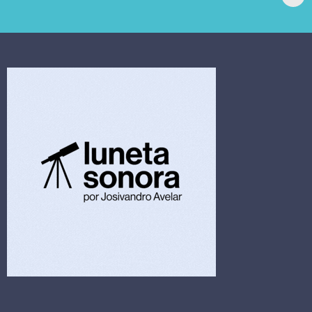
extrajudicial de R$
investiga falha em
4,5 bi
limpeza hospitalar