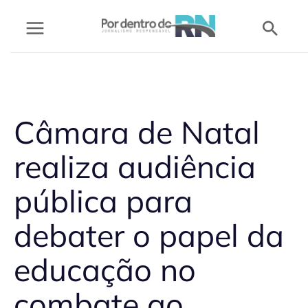
Ir
Pesq
para
o
conteúdo
Câmara de Natal
realiza audiência
pública para
debater o papel da
educação no
combate ao