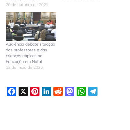
20 de outubro de 2021
Audiência debate situação
dos professores e das
crianças atípicas na
Educação em Natal
12 de maio de 2026
Facebook
X
Pinterest
LinkedIn
Reddit
Mastodon
WhatsAp
Telegr