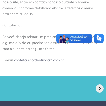
nosso site, entre em contato conosco durante o horário
comercial, conforme detalhado abaixo, e teremos o maior
prazer em ajudá-lo.
Contate-nos
Se você deseja relatar um problema de acessibilidade, tiver
alguma dúvida ou precisar de assistência, entre em contato
com o suporte da seguinte forma:
E-mail:
contato@pordentrodorn.com.br
GPA, dono do Pão
RN confirma 2º
de Açúcar e Extra,
caso de superfungo
pede recuperação
Candida auris e
extrajudicial de R$
investiga falha em
4,5 bi
limpeza hospitalar