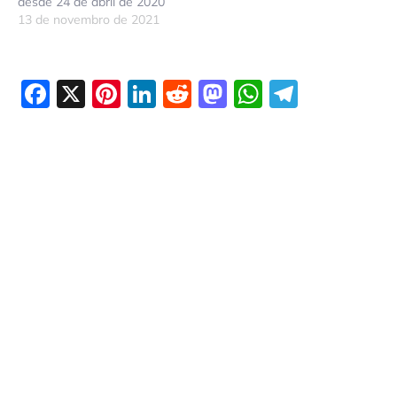
desde 24 de abril de 2020
13 de novembro de 2021
Facebook
X
Pinterest
LinkedIn
Reddit
Mastodon
WhatsAp
Telegr