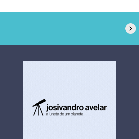
GPA, dono do Pão
RN confirma 2º
de Açúcar e Extra,
caso de superfungo
pede recuperação
Candida auris e
extrajudicial de R$
investiga falha em
4,5 bi
limpeza hospitalar