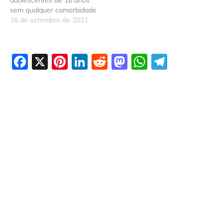
adolescentes de 16 anos
sem qualquer comorbidade
16 de setembro de 2021
Facebook
X
Pinterest
LinkedIn
Reddit
Mastodon
WhatsAp
Telegr