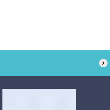
GPA, dono do Pão
RN confirma 2º
de Açúcar e Extra,
caso de superfungo
pede recuperação
Candida auris e
extrajudicial de R$
investiga falha em
4,5 bi
limpeza hospitalar