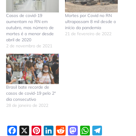
Casos de covid-19
Mortes por Covid no RN
aumentam no RN em
ultrapassam 8 mil desde o
outubro, mas número de
início da pandemia
mortes é o menor desde
21 de fevereiro de 2022
abril de 2020
2 de novembro de 2021
Brasil bate recorde de
casos de covid-19 pelo 2º
dia consecutivo
28 de janeiro de 2022
Facebook
X
Pinterest
LinkedIn
Reddit
Mastodon
WhatsAp
Telegr