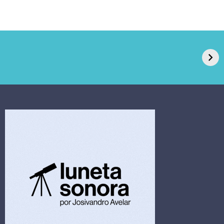
GPA, dono do Pão
RN confirma 2º
de Açúcar e Extra,
caso de superfungo
pede recuperação
Candida auris e
extrajudicial de R$
investiga falha em
4,5 bi
limpeza hospitalar