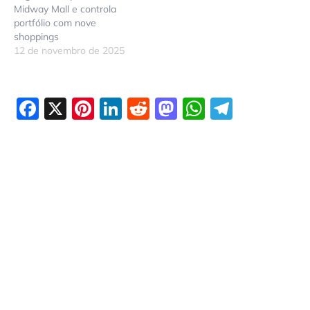
Midway Mall e controla
portfólio com nove
shoppings
12 de novembro de 2025
Facebook
X
Pinterest
LinkedIn
Reddit
Mastodon
WhatsAp
Telegr