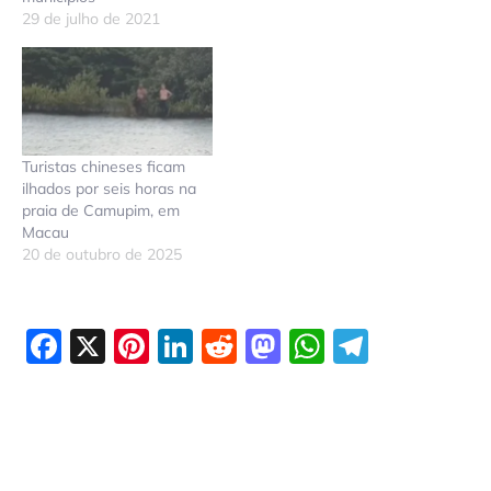
29 de julho de 2021
Turistas chineses ficam
ilhados por seis horas na
praia de Camupim, em
Macau
20 de outubro de 2025
Facebook
X
Pinterest
LinkedIn
Reddit
Mastodon
WhatsAp
Telegr