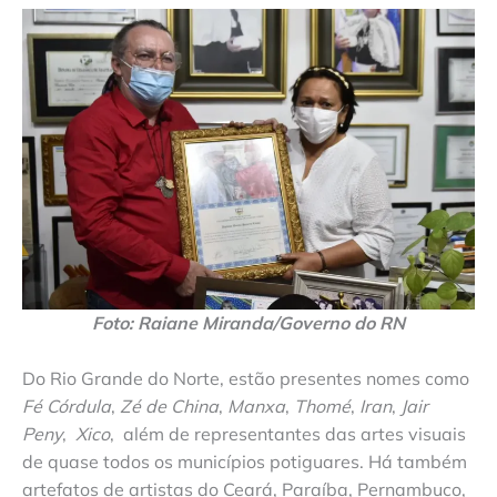
Foto: Raiane Miranda/Governo do RN
Do Rio Grande do Norte, estão presentes nomes como
Fé Córdula
,
Zé de China
,
Manxa
,
Thomé
,
Iran
,
Jair
Peny
,
Xico
, além de representantes das artes visuais
de quase todos os municípios potiguares. Há também
artefatos de artistas do Ceará, Paraíba, Pernambuco,