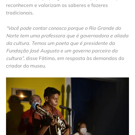
reconhecem e valorizam os saberes e fazeres
tradicionais.
“Você pode contar conosco porque o Rio Grande do
Norte tem uma professora que é governadora e aliada
da cultura. Temos um poeta que é presidente da
Fundação José Augusto e um governo parceiro da
cultura”
, disse Fátima, em resposta às demandas do
criador do museu.