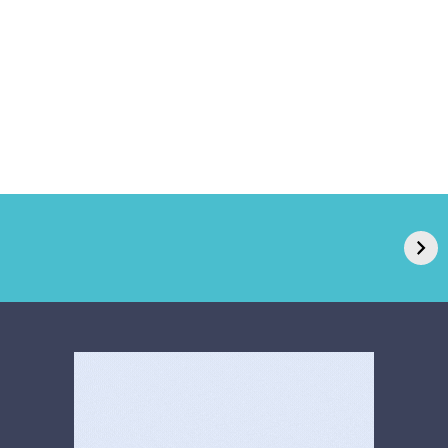
GPA, dono do Pão
RN confirma 2º
de Açúcar e Extra,
caso de superfungo
pede recuperação
Candida auris e
extrajudicial de R$
investiga falha em
4,5 bi
limpeza hospitalar