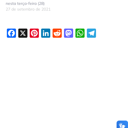
nesta terça-feira (28)
27 de setembro de 2021
Facebook
X
Pinterest
LinkedIn
Reddit
Mastodon
WhatsAp
Telegr