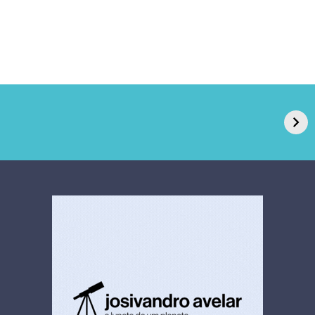
GPA, dono do Pão
RN confirma 2º
de Açúcar e Extra,
caso de superfungo
pede recuperação
Candida auris e
extrajudicial de R$
investiga falha em
4,5 bi
limpeza hospitalar