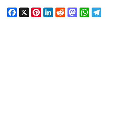
Facebook
X
Pinterest
LinkedIn
Reddit
Mastodon
WhatsAp
Telegr