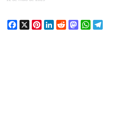
Facebook
X
Pinterest
LinkedIn
Reddit
Mastodon
WhatsAp
Telegr