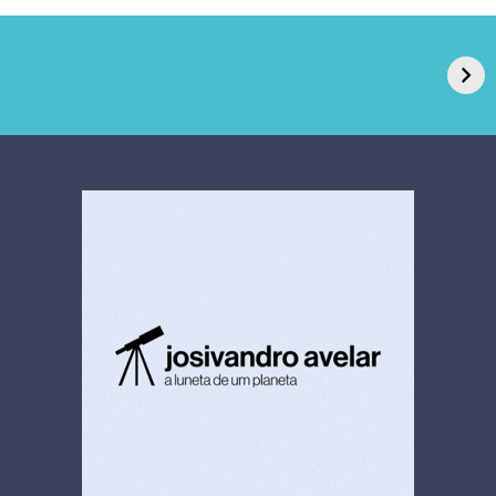
GPA, dono do Pão
RN confirma 2º
de Açúcar e Extra,
caso de superfungo
pede recuperação
Candida auris e
extrajudicial de R$
investiga falha em
4,5 bi
limpeza hospitalar