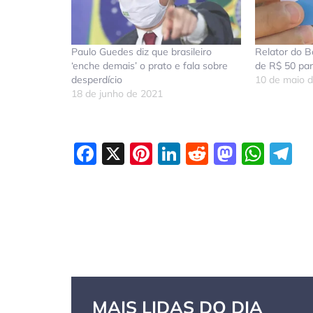
Paulo Guedes diz que brasileiro
Relator do Bo
‘enche demais’ o prato e fala sobre
de R$ 50 par
desperdício
10 de maio 
18 de junho de 2021
Facebook
X
Pinterest
LinkedIn
Reddit
Masto
Wha
T
MAIS LIDAS DO DIA