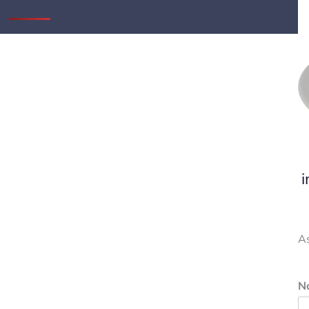
i
A
N