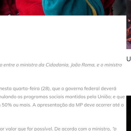
U
o entre o ministro da Cidadania, João Roma, e o ministro
nesta quarta-feira (28), que o governo federal deverá
mulando os programas sociais mantidos pela União; e que
m 50% ou mais. A apresentação da MP deve ocorrer até o
 valor que for possível. De acordo com o ministro,
“o