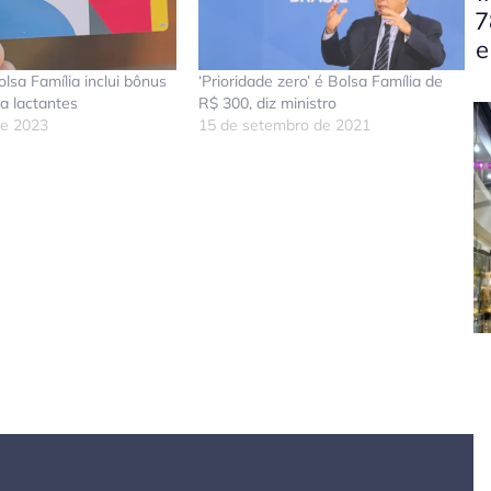
7
e
lsa Família inclui bônus
‘Prioridade zero’ é Bolsa Família de
a lactantes
R$ 300, diz ministro
de 2023
15 de setembro de 2021
don
tsApp
elegram