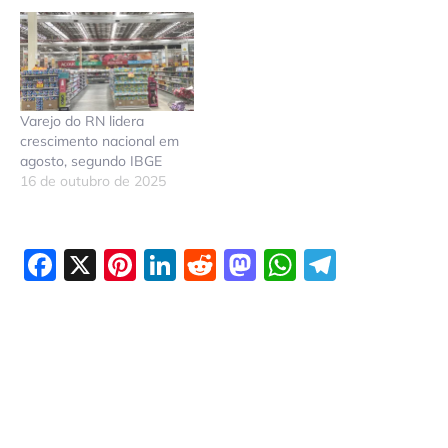
Varejo do RN lidera
crescimento nacional em
agosto, segundo IBGE
16 de outubro de 2025
Facebook
X
Pinterest
LinkedIn
Reddit
Mastodon
WhatsAp
Telegr