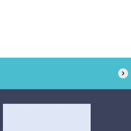
GPA, dono do Pão
RN confirma 2º
de Açúcar e Extra,
caso de superfungo
pede recuperação
Candida auris e
extrajudicial de R$
investiga falha em
4,5 bi
limpeza hospitalar