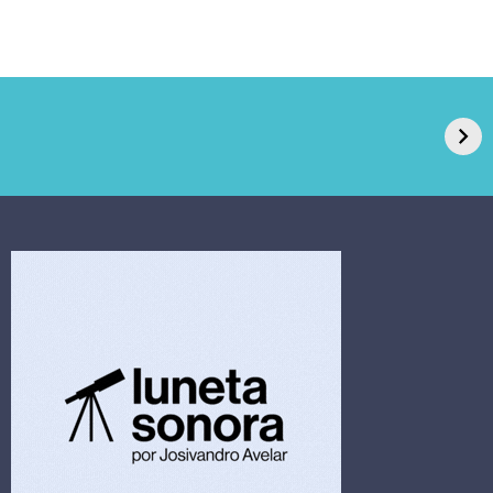
GPA, dono do Pão
RN confirma 2º
de Açúcar e Extra,
caso de superfungo
pede recuperação
Candida auris e
extrajudicial de R$
investiga falha em
4,5 bi
limpeza hospitalar