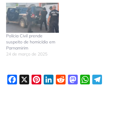
Polícia Civil prende
suspeito de homicídio em
Parnamirim
24 de março de 2025
Facebook
X
Pinterest
LinkedIn
Reddit
Mastodon
WhatsAp
Telegr