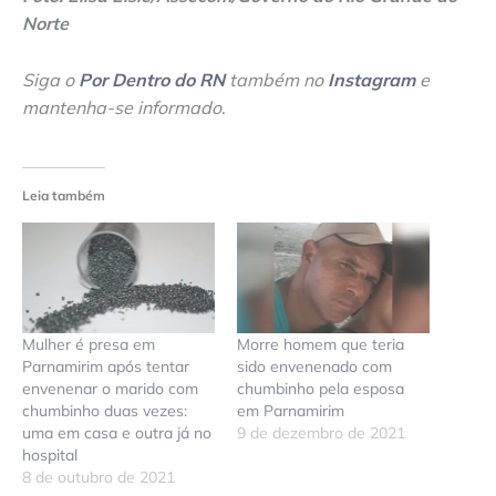
Norte
Siga o
Por Dentro do RN
também no
Instagram
e
mantenha-se informado
.
Leia também
Mulher é presa em
Morre homem que teria
Parnamirim após tentar
sido envenenado com
envenenar o marido com
chumbinho pela esposa
chumbinho duas vezes:
em Parnamirim
uma em casa e outra já no
9 de dezembro de 2021
hospital
8 de outubro de 2021