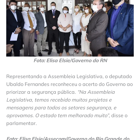
Foto: Elisa Elsie/Governo do RN
Representando a Assembleia Legislativa, o deputado
Ubaldo Fernandes reconheceu o acerto do Governo ao
priorizar a segurança pública.
“Na Assembleia
Legislativa, temos recebido muitos projetos e
mensagens para todos os setores segurança, e
aprovamos. O estado tem melhorado muito”
, disse o
parlamentar.
Foto: Elisa Elsie/Assecom/Governo do Rio Grande do