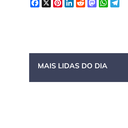
Facebook
X
Pinterest
LinkedIn
Reddit
Masto
Wha
T
MAIS LIDAS DO DIA