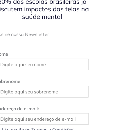
80% das escolas brasileiras já
iscutem impactos das telas na
saúde mental
ssine nossa Newsletter
ome
obrenome
dereço de e-mail:
Li e aceito os Termos e Condições.