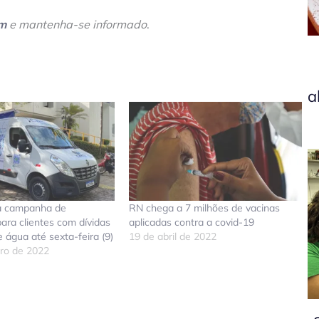
am
e mantenha-se informado
.
a
za campanha de
RN chega a 7 milhões de vacinas
ara clientes com dívidas
aplicadas contra a covid-19
 água até sexta-feira (9)
19 de abril de 2022
ro de 2022