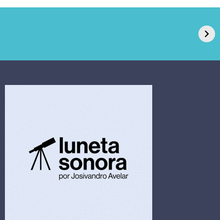
GPA, dono do Pão
RN confirma 2º
de Açúcar e Extra,
caso de superfungo
pede recuperação
Candida auris e
extrajudicial de R$
investiga falha em
4,5 bi
limpeza hospitalar