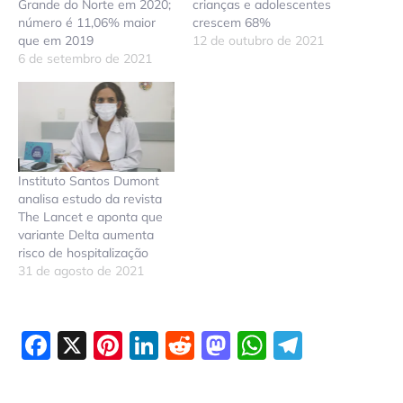
Grande do Norte em 2020;
crianças e adolescentes
número é 11,06% maior
crescem 68%
que em 2019
12 de outubro de 2021
6 de setembro de 2021
Instituto Santos Dumont
analisa estudo da revista
The Lancet e aponta que
variante Delta aumenta
risco de hospitalização
31 de agosto de 2021
Facebook
X
Pinterest
LinkedIn
Reddit
Mastodon
WhatsAp
Telegr