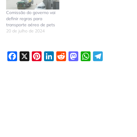
Comissão do governo vai
definir regras para
transporte aéreo de pets
20 de julho de 2024
Facebook
X
Pinterest
LinkedIn
Reddit
Mastodon
WhatsAp
Telegr