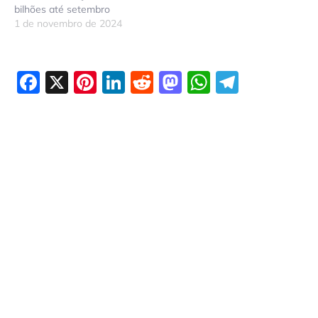
bilhões até setembro
1 de novembro de 2024
Facebook
X
Pinterest
LinkedIn
Reddit
Mastodon
WhatsAp
Telegr