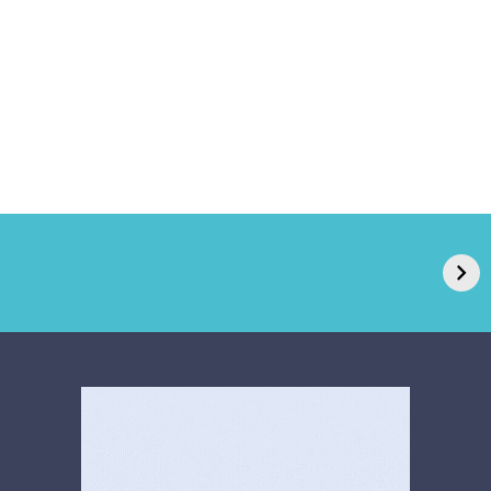
GPA, dono do Pão
RN confirma 2º
de Açúcar e Extra,
caso de superfungo
pede recuperação
Candida auris e
extrajudicial de R$
investiga falha em
4,5 bi
limpeza hospitalar