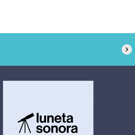
GPA, dono do Pão
RN confirma 2º
de Açúcar e Extra,
caso de superfungo
pede recuperação
Candida auris e
extrajudicial de R$
investiga falha em
4,5 bi
limpeza hospitalar