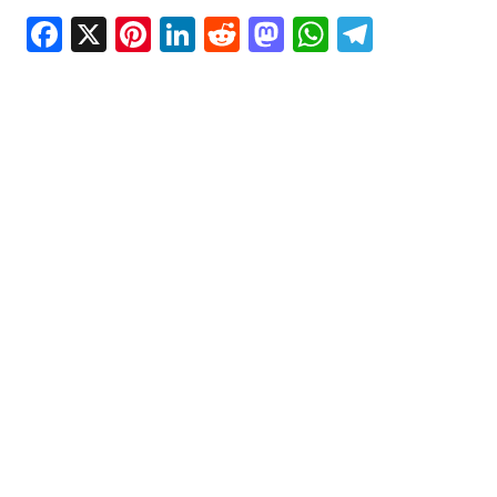
Facebook
X
Pinterest
LinkedIn
Reddit
Mastodon
WhatsAp
Telegr