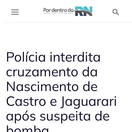
Ir
Pesq
para
o
conteúdo
Polícia interdita
cruzamento da
Nascimento de
Castro e Jaguarari
após suspeita de
bomba