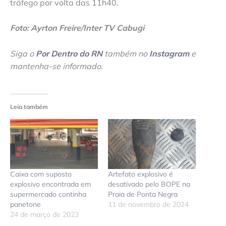
tráfego por volta das 11h40.
Foto: Ayrton Freire/Inter TV Cabugi
Siga o
Por Dentro do RN
também no
Instagram
e
mantenha-se informado
.
Leia também
Caixa com suposto
Artefato explosivo é
explosivo encontrada em
desativado pelo BOPE na
supermercado continha
Praia de Ponta Negra
panetone
11 de novembro de 2024
24 de março de 2023