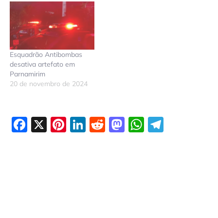
Esquadrão Antibombas
desativa artefato em
Parnamirim
20 de novembro de 2024
Facebook
X
Pinterest
LinkedIn
Reddit
Mastodon
WhatsAp
Telegr