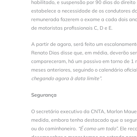
habilitado, e suspensão por 90 dias do direito
estabelece a necessidade de os condutores da
remunerada fazerem o exame a cada dois anos 
de motoristas profissionais C, D e E.
A partir de agora, será feito um escalonamen
Renato Dias disse que, em média, deverão se
compareceram, há um passivo em torno de 1 mi
meses anteriores, seguindo o calendário oficia
chegando agora à data limite”
.
Segurança
O secretário executivo da CNTA, Marlon Maue
medida, embora tenha destacado que a segur
ou do caminhoneiro.
“É como um todo”
. Ele re
desempenhar o menor tempo na estrada para 