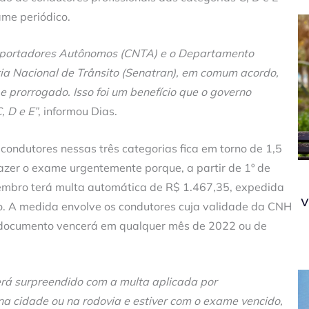
me periódico.
sportadores Autônomos (CNTA) e o Departamento
ria Nacional de Trânsito (Senatran), em comum acordo,
 prorrogado. Isso foi um benefício que o governo
, D e E”
, informou Dias.
 condutores nessas três categorias fica em torno de 1,5
fazer o exame urgentemente porque, a partir de 1º de
vembro terá multa automática de R$ 1.467,35, expedida
v
do. A medida envolve os condutores cuja validade da CNH
o documento vencerá em qualquer mês de 2022 ou de
erá surpreendido com a multa aplicada por
na cidade ou na rodovia e estiver com o exame vencido,