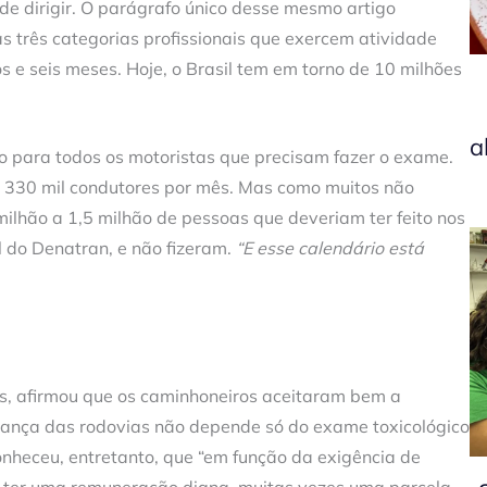
 de dirigir. O parágrafo único desse mesmo artigo
s três categorias profissionais que exercem atividade
e seis meses. Hoje, o Brasil tem em torno de 10 milhões
a
to para todos os motoristas que precisam fazer o exame.
r 330 mil condutores por mês. Mas como muitos não
lhão a 1,5 milhão de pessoas que deveriam ter feito nos
l do Denatran, e não fizeram.
“E esse calendário está
s, afirmou que os caminhoneiros aceitaram bem a
ança das rodovias não depende só do exame toxicológico
conheceu, entretanto, que “em função da exigência de
ter uma remuneração digna, muitas vezes uma parcela