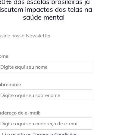
80% das escolas brasileiras já
iscutem impactos das telas na
saúde mental
ssine nossa Newsletter
ome
obrenome
dereço de e-mail:
Li e aceito os Termos e Condições.