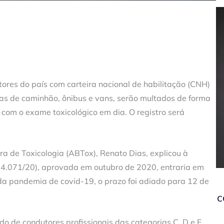
tores do país com carteira nacional de habilitação (CNH)
tas de caminhão, ônibus e vans, serão multados de forma
com o exame toxicológico em dia. O registro será
ra de Toxicologia (ABTox), Renato Dias, explicou à
i 14.071/20), aprovada em outubro de 2020, entraria em
 da pandemia de covid-19, o prazo foi adiado para 12 de
c
 de condutores profissionais das categorias C, D e E