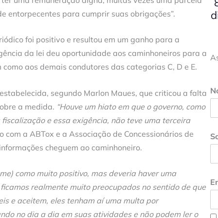
d
e entorpecentes para cumprir suas obrigações”.
ódico foi positivo e resultou em um ganho para a
gência da lei deu oportunidade aos caminhoneiros para a
A
m como aos demais condutores das categorias C, D e E.
N
 estabelecida, segundo Marlon Maues, que criticou a falta
sobre a medida.
“Houve um hiato em que o governo, como
fiscalização e essa exigência, não teve uma terceira
nto com a ABTox e a Associação de Concessionários de
S
nformações cheguem ao caminhoneiro.
me) como muito positivo, mas deveria haver uma
En
 ficamos realmente muito preocupados no sentido de que
eis e aceitem, eles tenham aí uma multa por
do no dia a dia em suas atividades e não podem ler o