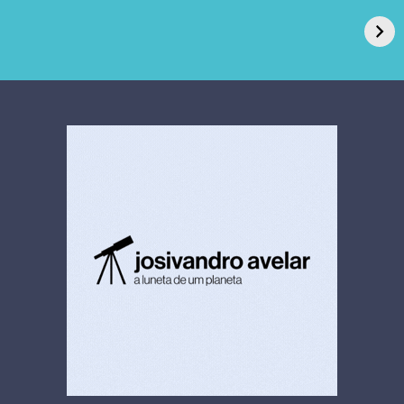
de Açúcar e Extra,
caso de superfungo
pede recuperação
Candida auris e
extrajudicial de R$
investiga falha em
4,5 bi
limpeza hospitalar