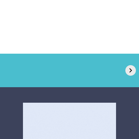
GPA, dono do Pão
RN confirma 2º
de Açúcar e Extra,
caso de superfungo
pede recuperação
Candida auris e
extrajudicial de R$
investiga falha em
4,5 bi
limpeza hospitalar