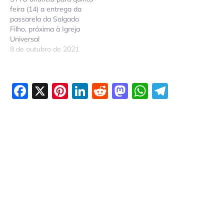
feira (14) a entrega da
passarela da Salgado
Filho, próxima à Igreja
Universal
8 de outubro de 2021
Facebook
X
Pinterest
LinkedIn
Reddit
Mastodon
WhatsAp
Telegr