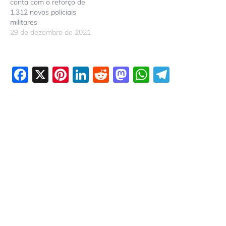
conta com o reforço de
1.312 novos policiais
militares
29 de dezembro de 2021
Facebook
X
Pinterest
LinkedIn
Reddit
Mastodon
WhatsAp
Telegr