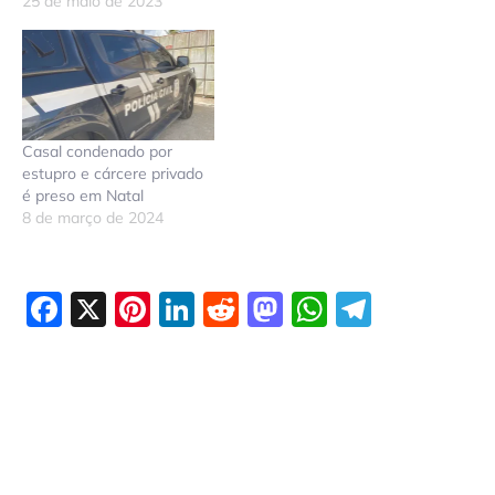
25 de maio de 2023
Casal condenado por
estupro e cárcere privado
é preso em Natal
8 de março de 2024
Facebook
X
Pinterest
LinkedIn
Reddit
Mastodon
WhatsAp
Telegr