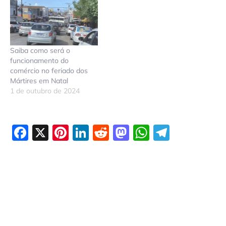
Saiba como será o
funcionamento do
comércio no feriado dos
Mártires em Natal
1 de outubro de 2024
Facebook
X
Pinterest
LinkedIn
Reddit
Mastodon
WhatsAp
Telegr