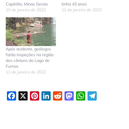
Capitólio, Minas Gerais
tinha 43 anos
10 de janeiro de 2022
11 de janeiro de 2022
Após acidente, geólogos
farão inspeções na região
dos cânions do Lago de
Furnas
11 de janeiro de 2022
Facebook
X
Pinterest
LinkedIn
Reddit
Mastodon
WhatsAp
Telegr