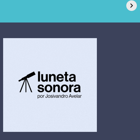
pede recuperação
Candida auris e
extrajudicial de R$
investiga falha em
4,5 bi
limpeza hospitalar