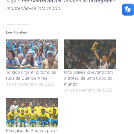
Siga o
Por Dentro do RN
também no
Instagram
e
mantenha-se informado
.
Leia também
Torcida argentina toma as
Oito países já levantaram
ruas de Buenos Aires
o troféu de uma Copa do
19 de dezembro de 2022
Mundo
17 de novembro de 2022
Pesquisa da Reuters prevê