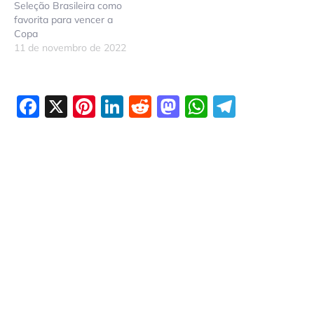
Seleção Brasileira como
favorita para vencer a
Copa
11 de novembro de 2022
Facebook
X
Pinterest
LinkedIn
Reddit
Mastodon
WhatsAp
Telegr