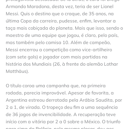
Armando Maradona, desta vez, teria de ser Lionel
Messi. Quis o destino que o craque, de 35 anos, na
última Copa da carreira, pudesse, enfim, levantar a
taça mais cobiçada do planeta. Mais que isso, sendo o
maestro de uma equipe que jogou, é claro, pelo país,
mas também pelo camisa 10. Além de campeão,
Messi encerrou a competição como vice-artilheiro
(com sete gols) e jogador com mais partidas na
história dos Mundiais (26, à frente do alemão Lothar
Matthäus).
O título coroa uma campanha que, na primeira
rodada, parecia improvável. Apesar de favorita, a
Argentina estreou derrotada pela Arábia Saudita, por
2 a 1, de virada. O tropeço deu fim a uma sequência
de 36 jogos de invencibilidade. A recuperação teve
início com a vitória por 2 a 0 sobre o México. O triunfo
para cima da Polônia, pelo mesmo placar, deu aos