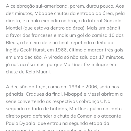
A celebração sul-americana, porém, durou pouco. Aos
dez minutos, Mbappé chutou da entrada da área, pela
direita, e a bola explodiu no braço do lateral Gonzalo
Montiel (que estava dentro da área). Mais um pênalti
a favor dos franceses e mais um gol do camisa 10 dos
Bleus, o terceiro dele na final, repetindo o feito do
inglês Geoff Hurst, em 1966, último a marcar três gols
em uma decisão. A virada só não saiu aos 17 minutos,
já nos acréscimos, porque Martínez fez milagre em
chute de Kolo Muani.
A decisão da taça, como em 1994 e 2006, seria nos
pênaltis. Craques da final, Mbappé e Messi abriram a
série convertendo as respectivas cobranças. Na
segunda rodada de batidas, Martínez pulou no canto
direito para defender o chute de Coman e o atacante
Paulo Dybala, que entrou na segunda etapa da
prorrogação, colocou os argentinos à frente.