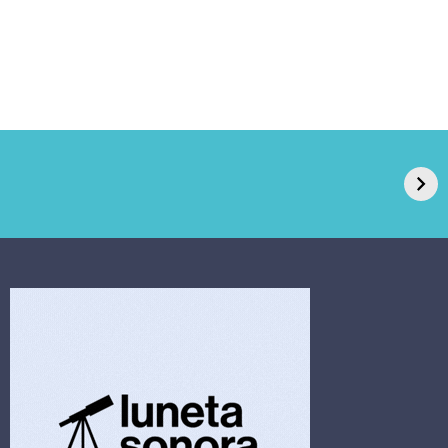
GPA, dono do Pão
RN confirma 2º
de Açúcar e Extra,
caso de superfungo
pede recuperação
Candida auris e
extrajudicial de R$
investiga falha em
4,5 bi
limpeza hospitalar