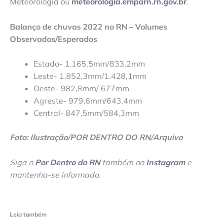
Meteorologia ou
meteorologia.emparn.rn.gov.br
.
Balanço de chuvas 2022 no RN – Volumes
Observados/Esperados
Estado- 1.165,5mm/833,2mm
Leste- 1.852,3mm/1.428,1mm
Oeste- 982,8mm/ 677mm
Agreste- 979,6mm/643,4mm
Central- 847,5mm/584,3mm
Foto: Ilustração/POR DENTRO DO RN/Arquivo
Siga o
Por Dentro do RN
também no
Instagram
e
mantenha-se informado
.
Leia também