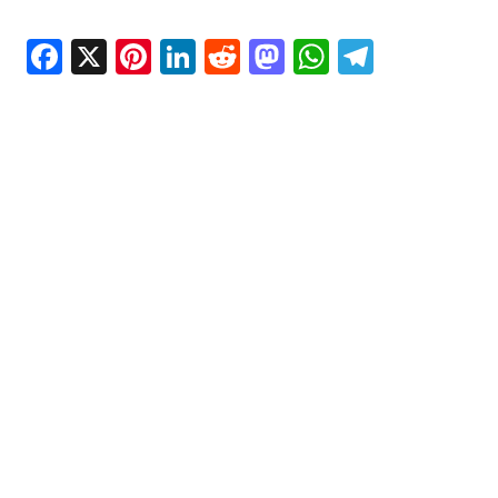
Facebook
X
Pinterest
LinkedIn
Reddit
Mastodon
WhatsAp
Telegr