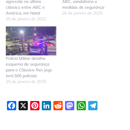
agressão no último
ABC, vandalismo e
clássico entre ABC e
medidas de segurança
América, em Natal
26 de janeiro de 2025
25 de janeiro de 2022
Polícia Militar detalha
esquema de segurança
para o Clássico-Rei; jogo
terá 500 policiais
25 de janeiro de 2025
Facebook
X
Pinterest
LinkedIn
Reddit
Mastodon
WhatsAp
Telegr