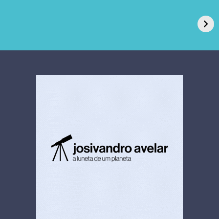
GPA, dono do Pão
RN confirma 2º
de Açúcar e Extra,
caso de superfungo
pede recuperação
Candida auris e
extrajudicial de R$
investiga falha em
4,5 bi
limpeza hospitalar