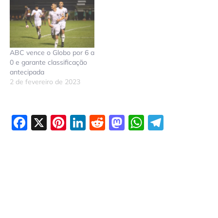
ABC vence o Globo por 6 a
0 e garante classificação
antecipada
2 de fevereiro de 2023
Facebook
X
Pinterest
LinkedIn
Reddit
Mastodon
WhatsAp
Telegr