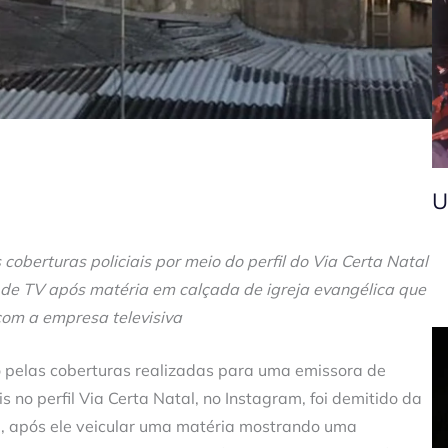
U
 coberturas policiais por meio do perfil do Via Certa Natal
 de TV após matéria em calçada de igreja evangélica que
com a empresa televisiva
do pelas coberturas realizadas para uma emissora de
is no perfil Via Certa Natal, no Instagram, foi demitido da
), após ele veicular uma matéria mostrando uma