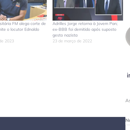
sitária FM alega corte de
Adrilles Jorge retorna à Jovem Pan;
ite o locutor Ednaldo
ex-BBB foi demitido após suposto
gesto nazista
 de 2023
23 de março de 2022
don
tsApp
elegram
i
A
N