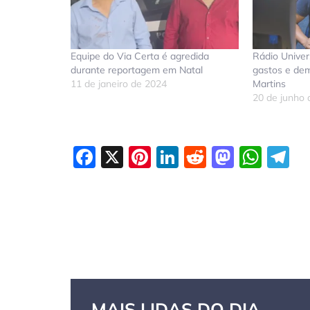
Equipe do Via Certa é agredida
Rádio Univer
durante reportagem em Natal
gastos e dem
11 de janeiro de 2024
Martins
20 de junho
Facebook
X
Pinterest
LinkedIn
Reddit
Masto
Wha
T
MAIS LIDAS DO DIA