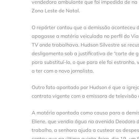
vendedora ambulante que foi impedida de na c
Zona Leste de Natal.
O repórter contou que a demissão aconteceu 
apagasse a matéria veiculada no perfil do Vi
TV onde trabalhava. Hudson Silvestre se recus
desligamento sob a justificativa de “corte de g
para substituí-lo, o que para ele foi estranho
a ter com o novo jornalista.
Outro fato apontado por Hudson é que a igrej
contrato vigente com a emissora de televisão 
A matéria apontada como causa para a demis
Eliene, que vendia água na avenida Deodoro d
trabalho, a senhora ajuda a custear as despes
contou que na última quinta-feira, dia 19, um 