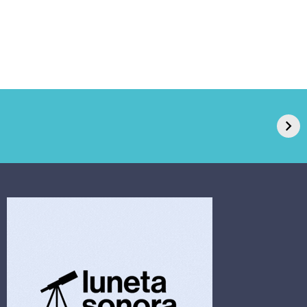
GPA, dono do Pão
RN confirma 2º
de Açúcar e Extra,
caso de superfungo
pede recuperação
Candida auris e
extrajudicial de R$
investiga falha em
4,5 bi
limpeza hospitalar