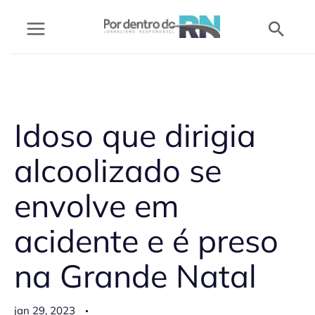
Ir
Pesq
para
o
conteúdo
Idoso que dirigia
alcoolizado se
envolve em
acidente e é preso
na Grande Natal
jan 29, 2023