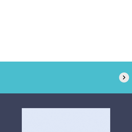
GPA, dono do Pão
RN confirma 2º
de Açúcar e Extra,
caso de superfungo
pede recuperação
Candida auris e
extrajudicial de R$
investiga falha em
4,5 bi
limpeza hospitalar