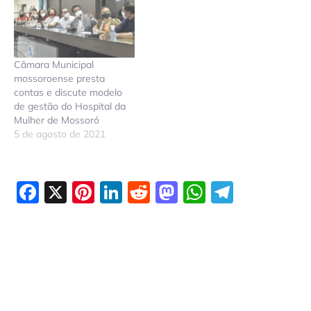
Câmara Municipal
mossoroense presta
contas e discute modelo
de gestão do Hospital da
Mulher de Mossoró
5 de agosto de 2021
Facebook
X
Pinterest
LinkedIn
Reddit
Mastodon
WhatsAp
Telegr