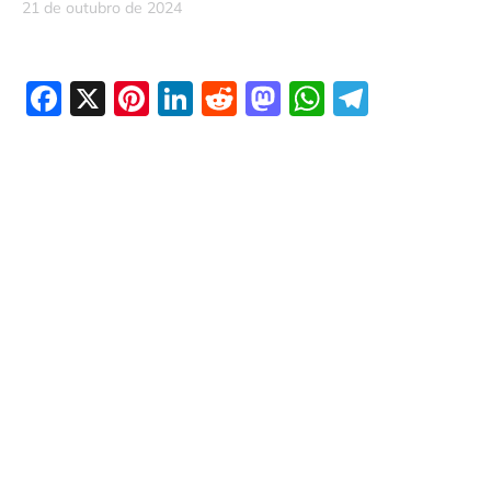
21 de outubro de 2024
Facebook
X
Pinterest
LinkedIn
Reddit
Mastodon
WhatsAp
Telegr