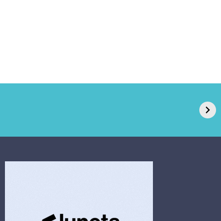
GPA, dono do Pão
RN confirma 2º
de Açúcar e Extra,
caso de superfungo
pede recuperação
Candida auris e
extrajudicial de R$
investiga falha em
4,5 bi
limpeza hospitalar