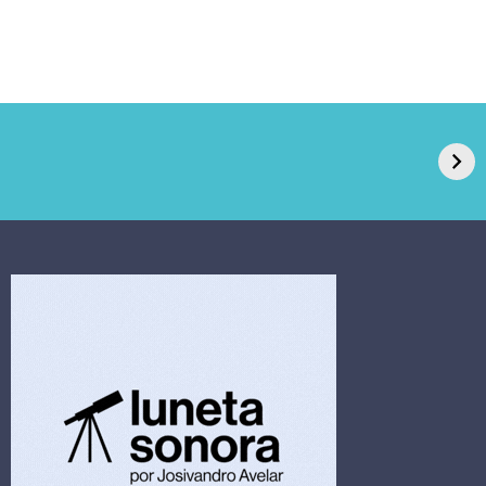
GPA, dono do Pão
RN confirma 2º
de Açúcar e Extra,
caso de superfungo
pede recuperação
Candida auris e
extrajudicial de R$
investiga falha em
4,5 bi
limpeza hospitalar