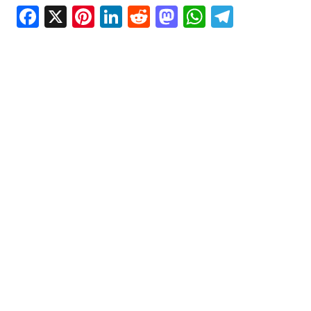
Facebook
X
Pinterest
LinkedIn
Reddit
Mastodon
WhatsAp
Telegr