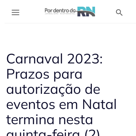
Ir
Pesq
para
o
conteúdo
Carnaval 2023:
Prazos para
autorização de
eventos em Natal
termina nesta
quinta-feira (2)