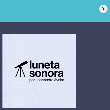
de Açúcar e Extra,
caso de superfungo
pede recuperação
Candida auris e
extrajudicial de R$
investiga falha em
4,5 bi
limpeza hospitalar