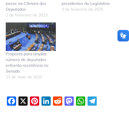
posse na Câmara dos
presidentes do Legislativo
Deputados
3 de fevereiro de 2025
1 de fevereiro de 2023
Proposta para ampliar
número de deputados
enfrenta resistência no
Senado
12 de maio de 2025
Facebook
X
Pinterest
LinkedIn
Reddit
Mastodon
WhatsAp
Telegr