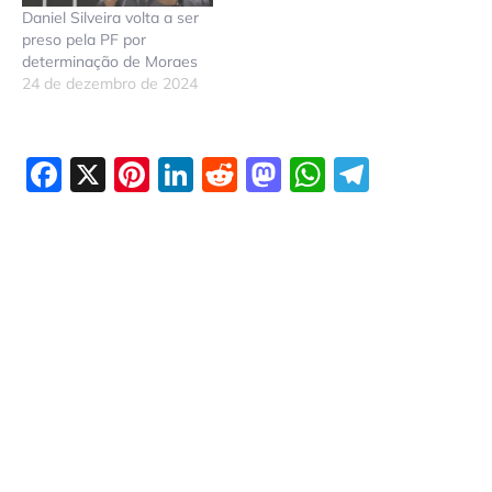
Daniel Silveira volta a ser
preso pela PF por
determinação de Moraes
24 de dezembro de 2024
Facebook
X
Pinterest
LinkedIn
Reddit
Mastodon
WhatsAp
Telegr