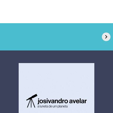
GPA, dono do Pão
RN confirma 2º
de Açúcar e Extra,
caso de superfungo
pede recuperação
Candida auris e
extrajudicial de R$
investiga falha em
4,5 bi
limpeza hospitalar