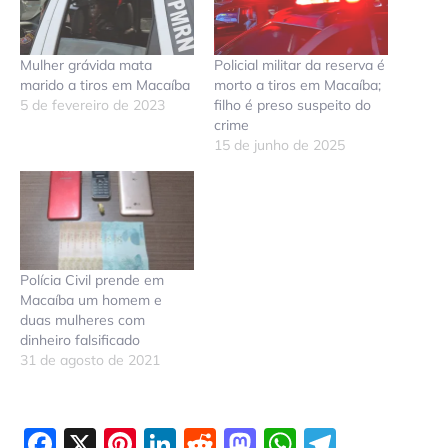
Mulher grávida mata
Policial militar da reserva é
marido a tiros em Macaíba
morto a tiros em Macaíba;
5 de fevereiro de 2023
filho é preso suspeito do
crime
15 de junho de 2025
Polícia Civil prende em
Macaíba um homem e
duas mulheres com
dinheiro falsificado
31 de agosto de 2021
Facebook
X
Pinterest
LinkedIn
Reddit
Mastodon
WhatsAp
Telegr