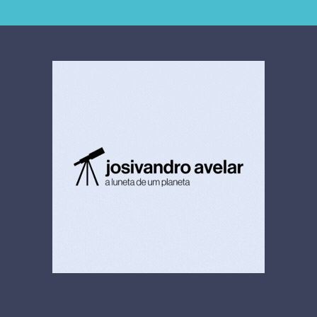
extrajudicial de R$
investiga falha em
4,5 bi
limpeza hospitalar