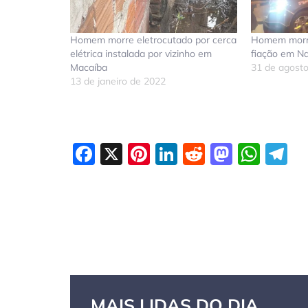
Homem morre eletrocutado por cerca
Homem morre
elétrica instalada por vizinho em
fiação em Na
Macaíba
31 de agost
13 de janeiro de 2022
Facebook
X
Pinterest
LinkedIn
Reddit
Masto
Wha
T
MAIS LIDAS DO DIA