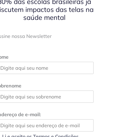
80% das escolas brasileiras já
iscutem impactos das telas na
saúde mental
ssine nossa Newsletter
ome
obrenome
dereço de e-mail:
Li e aceito os Termos e Condições.