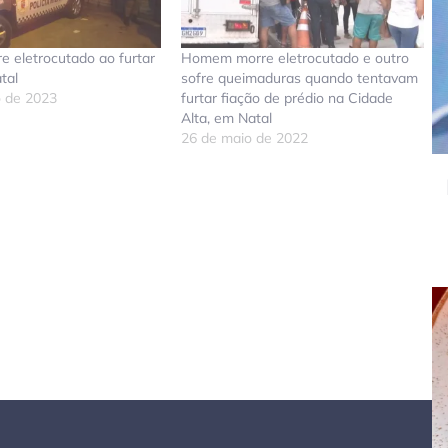
 eletrocutado ao furtar
Homem morre eletrocutado e outro
tal
sofre queimaduras quando tentavam
o de 2023
furtar fiação de prédio na Cidade
Alta, em Natal
26 de maio de 2022
don
tsApp
elegram