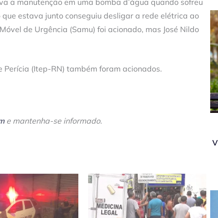
izava a manutenção em uma bomba d’água quando sofreu
que estava junto conseguiu desligar a rede elétrica ao
Móvel de Urgência (Samu) foi acionado, mas José Nildo
o de Perícia (Itep-RN) também foram acionados.
am
e mantenha-se informado
.
v