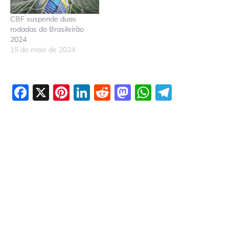
CBF suspende duas
rodadas do Brasileirão
2024
15 de maio de 2024
Facebook
X
Pinterest
LinkedIn
Reddit
Mastodon
WhatsAp
Telegr