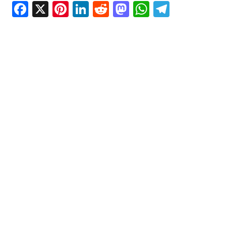
Facebook
X
Pinterest
LinkedIn
Reddit
Mastodon
WhatsAp
Telegr