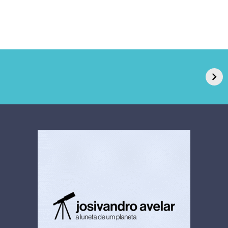
GPA, dono do Pão
RN confirma 2º
de Açúcar e Extra,
caso de superfungo
pede recuperação
Candida auris e
extrajudicial de R$
investiga falha em
4,5 bi
limpeza hospitalar