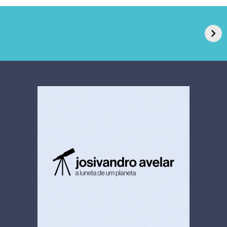
GPA, dono do Pão
RN confirma 2º
de Açúcar e Extra,
caso de superfungo
pede recuperação
Candida auris e
extrajudicial de R$
investiga falha em
4,5 bi
limpeza hospitalar