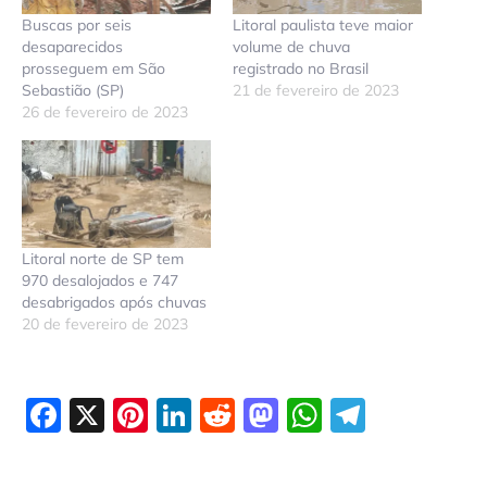
Buscas por seis
Litoral paulista teve maior
desaparecidos
volume de chuva
prosseguem em São
registrado no Brasil
Sebastião (SP)
21 de fevereiro de 2023
26 de fevereiro de 2023
Litoral norte de SP tem
970 desalojados e 747
desabrigados após chuvas
20 de fevereiro de 2023
Facebook
X
Pinterest
LinkedIn
Reddit
Mastodon
WhatsAp
Telegr