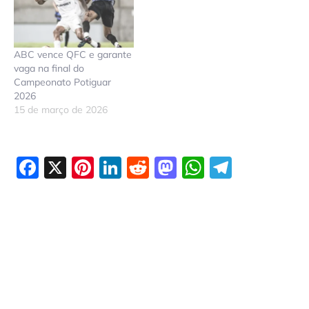
ABC vence QFC e garante
vaga na final do
Campeonato Potiguar
2026
15 de março de 2026
Facebook
X
Pinterest
LinkedIn
Reddit
Mastodon
WhatsAp
Telegr