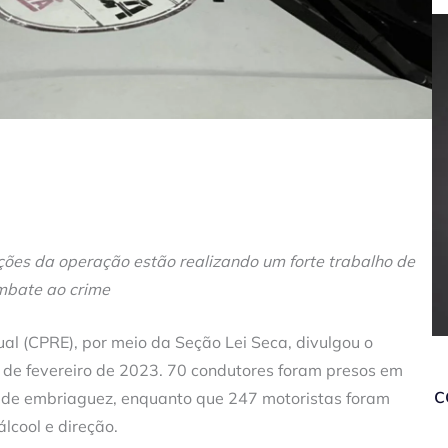
ções da operação estão realizando um forte trabalho de
mbate ao crime
l (CPRE), por meio da Seção Lei Seca, divulgou o
 de fevereiro de 2023. 70 condutores foram presos em
c
e de embriaguez, enquanto que 247 motoristas foram
lcool e direção.