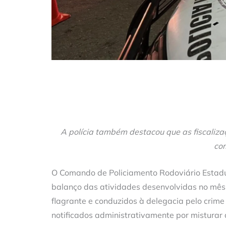
A polícia também destacou que as fiscaliza
co
O Comando de Policiamento Rodoviário Estadua
balanço das atividades desenvolvidas no mês
flagrante e conduzidos à delegacia pelo crim
notificados administrativamente por misturar á