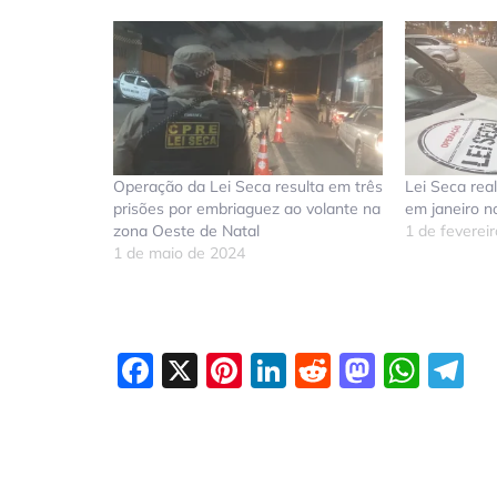
Operação da Lei Seca resulta em três
Lei Seca rea
prisões por embriaguez ao volante na
em janeiro 
zona Oeste de Natal
1 de feverei
1 de maio de 2024
Facebook
X
Pinterest
LinkedIn
Reddit
Masto
Wha
T