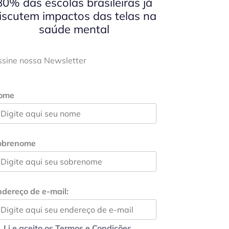
80% das escolas brasileiras já
iscutem impactos das telas na
saúde mental
ssine nossa Newsletter
ome
obrenome
dereço de e-mail:
Li e aceito os Termos e Condições.