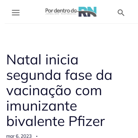
Ir
Pesq
para
o
conteúdo
Natal inicia
segunda fase da
vacinação com
imunizante
bivalente Pfizer
mar 6, 2023