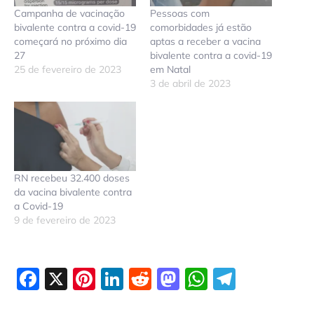
Campanha de vacinação
Pessoas com
bivalente contra a covid-19
comorbidades já estão
começará no próximo dia
aptas a receber a vacina
27
bivalente contra a covid-19
25 de fevereiro de 2023
em Natal
3 de abril de 2023
RN recebeu 32.400 doses
da vacina bivalente contra
a Covid-19
9 de fevereiro de 2023
Facebook
X
Pinterest
LinkedIn
Reddit
Mastodon
WhatsAp
Telegr