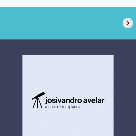
GPA, dono do Pão
RN confirma 2º
de Açúcar e Extra,
caso de superfungo
pede recuperação
Candida auris e
extrajudicial de R$
investiga falha em
4,5 bi
limpeza hospitalar