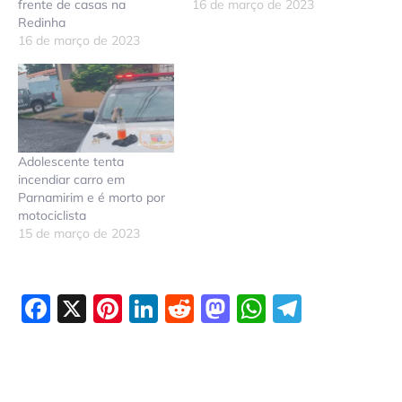
frente de casas na
16 de março de 2023
Redinha
16 de março de 2023
Adolescente tenta
incendiar carro em
Parnamirim e é morto por
motociclista
15 de março de 2023
Facebook
X
Pinterest
LinkedIn
Reddit
Mastodon
WhatsAp
Telegr